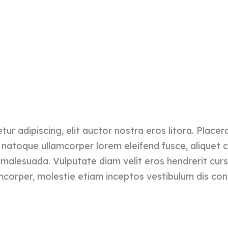
ur adipiscing, elit auctor nostra eros litora. Place
atoque ullamcorper lorem eleifend fusce, aliquet c
 malesuada. Vulputate diam velit eros hendrerit curs
corper, molestie etiam inceptos vestibulum dis con