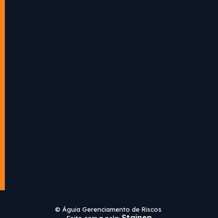
© Águia Gerenciamento de Riscos
Stainen
Feito com ♥ pela: