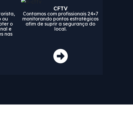
CFTV
orista,
Contamos com profissionais 24×7
o ou
monitorando pontos estratégicos
bter o
afim de suprir a segurança do
inal e
local.
es nas