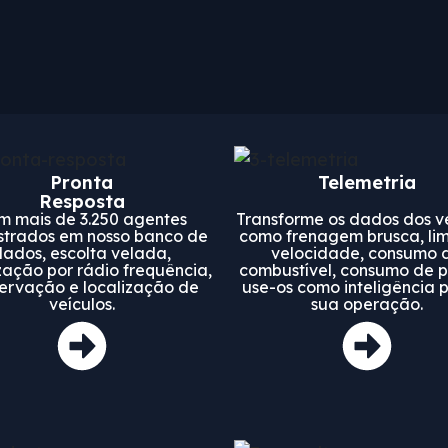
Pronta
Telemetria
Resposta
m mais de 3.250 agentes
Transforme os dados dos v
trados em nosso banco de
como frenagem brusca, lim
dados, escolta velada,
velocidade, consumo 
zação por rádio frequência,
combustível, consumo de p
ervação e localização de
use-os como inteligência 
veículos.
sua operação.