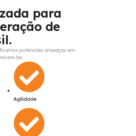
izada para
eração de
il.
ificamos potenciais ameaças em
eveni-las.
Agilidade