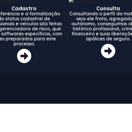
Cadastro
Consulta
ferência e a formalização
Consultando o perfil do mot
do status cadastral de
seja ele frota, agregad
sionais e veículos são feitas
autônomo, conseguimos o
gerenciadora de risco, que
histórico profissional, crim
a softwares específicos, com
financeiro e suas liberaçõ
es preparados para este
apólices de seguro.
processo.