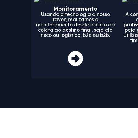
Monitoramento
Usando a tecnologia a nosso
A con
favor, realizamos o
monitoramento desde o início da
profis
coleta ao destino final, seja ela
pela 
risco ou logístico, b2c ou b2b.
utiliz
tim