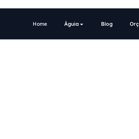
Home
Águia
Blog
Or
Águia Gerenc
Monit
veícu
Otimizamos pr
segurança a pr