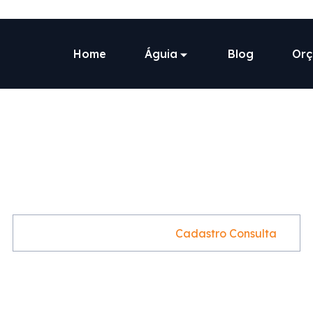
Home
Águia
Blog
Or
adastro Consul
Home
Our Service
Cadastro Consulta