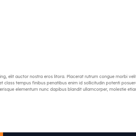
ng, elit auctor nostra eros litora. Placerat rutrum congue morbi ve
et class tempus finibus penatibus enim id sollicitudin potenti posu
elerisque elementum nunc dapibus blandit ullamcorper, molestie et