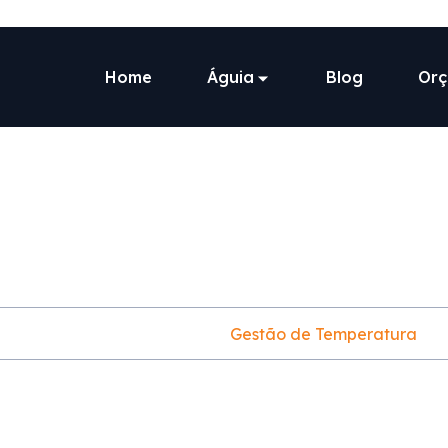
Home
Águia
Blog
Or
tão de Tempera
Home
Our Service
Gestão de Temperatura